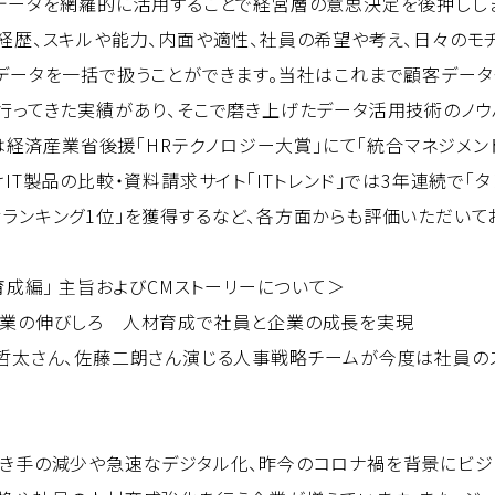
データを網羅的に活用することで経営層の意思決定を後押しし
経歴、スキルや能力、内面や適性、社員の希望や考え、日々のモ
データを一括で扱うことができます。当社はこれまで顧客デー
行ってきた実績があり、そこで磨き上げたデータ活用技術のノウ
年には経済産業省後援「HRテクノロジー大賞」にて「統合マネジメ
IT製品の比較・資料請求サイト「ITトレンド」では3年連続で「
ランキング1位」を獲得するなど、各方面からも評価いただいて
育成編」 主旨およびCMストーリーについて＞
企業の伸びしろ 人材育成で社員と企業の成長を実現
哲太さん、佐藤二朗さん演じる人事戦略チームが今度は社員の
き手の減少や急速なデジタル化、昨今のコロナ禍を背景にビジ