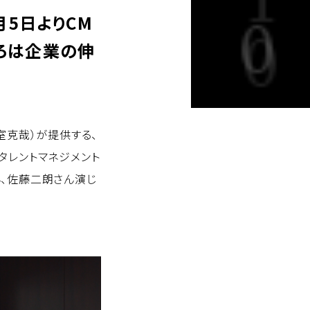
月5日よりCM
ろは企業の伸
室克哉）が提供する、
タレントマネジメント
さん、佐藤二朗さん演じ