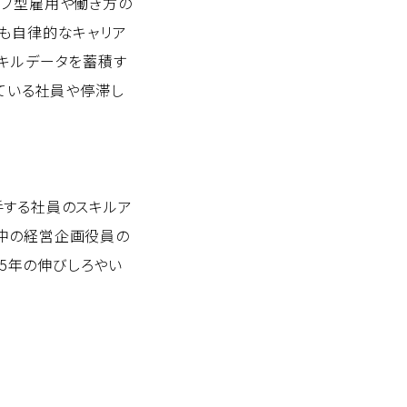
ョブ型雇用や働き方の
も自律的なキャリア
キルデータを蓄積す
ている社員や停滞し
手する社員のスキルア
中の経営企画役員の
15年の伸びしろやい