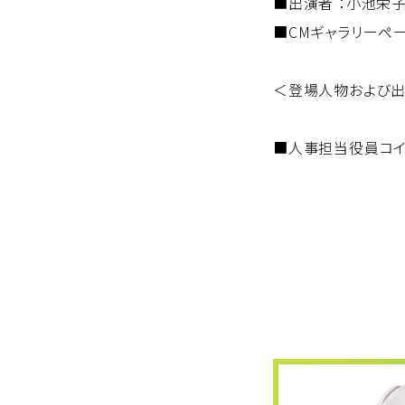
■出演者 ：小池栄
■CMギャラリーペー
＜登場人物および
■人事担当役員コイ