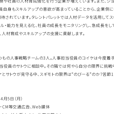
換や社員の人材育成強化を行う企業が増えています。また、ジ
員自身もスキルアップの意欲が高まっていることから、企業側に
待されています。タレントパレットでは人材データを活用してス
キル・能力を見える化、社員の成長をモニタリングし、急成長をし
、人材育成やスキルアップの支援に貢献します。
つもの人事戦略チームの3人。人事担当役員のコイケは今度着
当役員のサトウに相談中。その隣では何やら自分の限界に挑戦
ケとサトウが見守る中、スギモトの限界は“のびーる”のか？苦節
4月5日（月）
ーCM等交通広告、Web媒体