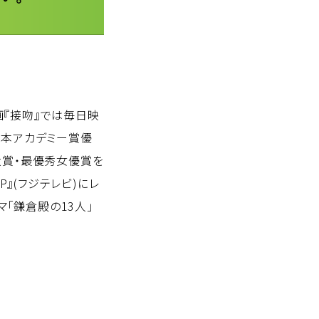
画『接吻』では毎日映
日本アカデミー賞優
大賞・最優秀女優賞を
P』(フジテレビ)にレ
マ「鎌倉殿の13人」