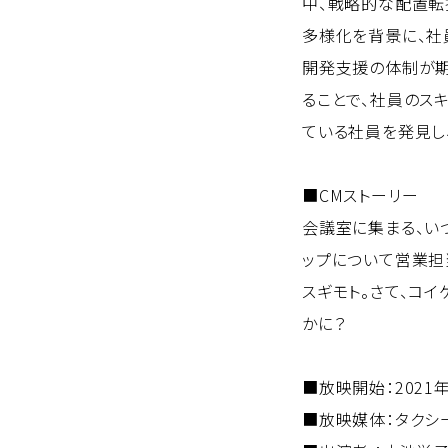
中、戦略的な配置転
多様化を背景に、社
開発支援の体制が期
ることで、社員のス
ている社員を発見し
■CMストーリー
会議室に集まる、い
ップについて営業担
スギモト。さて、コイ
かに？
■放映開始：2021年
■放映媒体：タクシ