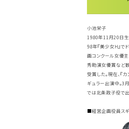
小池栄子
1980年11月20日
98年『美少女H』で
画コンクール女優主
秀助演女優賞など数
受賞した。現在、『カ
ギュラー出演中。3月
では北条政子役で出
■経営企画役員スギ