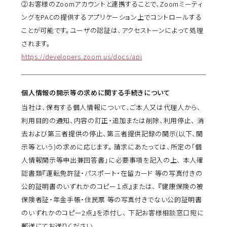
②お客様のZoomアカウントと連携することで、Zoomミーティ
ングをPACの提供するアプリケーション上でコントロールする
ことが可能です。ユーザの認証は、アクセストーンによって処理
されます。
https://developers.zoom.us/docs/api
個人情報の開示等の求めに関する手続きについて
当社は、保有する個人情報について、ご本人又は代理人から、
利用目的の通知、内容の訂正・追加または削除、利用停止、 消
去および第三者提供の停止、第三者提供記録の開示(以下、開
示等という)の求めに応じます。 請求にあたっては、所定の「個
人情報開示等申出兼回答書」に必要事項を記入の上、 本人確
認書類『運転免許証・パスポート・在留カード 等の写真付きの
公的証明書のいずれかのコピー１点』または、 『健康保険の被
保険者証・年金手帳・住民票 等の写真付きでない公的証明書
のいずれかのコピー2点』を添付し、 下記お客様相談窓口宛に
郵送にてお送りください。