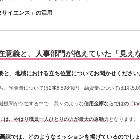
タサイエンス」の活用
在意義と、人事部門が抱えていた「見え
要と、地域における立ち位置についてお聞かせください
預金量については2兆6,598億円、融資量については1兆5,
融機関が存在する中で、我々のような
信用金庫ならではの「fac
には、やはり職員一人ひとりの力が最大の原動力
となります。
企画課では、どのようなミッションを掲げているのでし