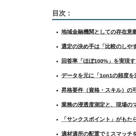
目次：
地域金融機関としての存在意
選定の決め手は「比較のしや
回答率「ほぼ100%」を実現
データを元に「1on1の頻度
昇格要件（資格・スキル）の
業務の浸透度測定と、現場の
「サンクスポイント」がもた
適材適所の配置でミスマッチ