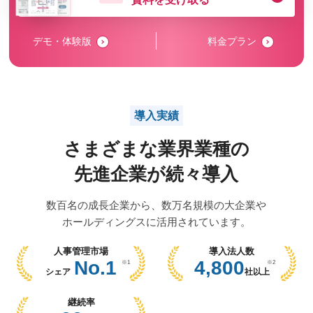
デモ・体験版
料金プラン
導入実績
さまざまな業界業種の
先進企業が続々導入
数百名の成長企業から、数万名規模の大企業や
ホールディングスに活用されています。
人事管理市場
導入法人数
No.1
4,800
※1
※2
シェア
社以上
継続率