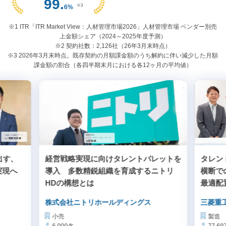
99.
※3
6
%
※1 ITR「ITR Market View：人材管理市場2026」人材管理市場 ベンダー別売
上金額シェア（2024～2025年度予測）
※2 契約社数：2,126社（26年3月末時点）
※3 2026年3月末時点。既存契約の月額課金額のうち解約に伴い減少した月額
課金額の割合（各四半期末月における各12ヶ月の平均値）
出す、
経営戦略実現に向けタレントパレットを
タレン
実現へ
導入 多数精鋭組織を育成するニトリ
横断で
HDの構想とは
最適配
株式会社ニトリホールディングス
三菱重
小売
製造