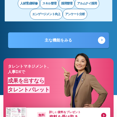
人材育成/研修
スキル管理
採用管理
アルムナイ採用
エンゲージメント向上
アンケート分析
主な機能をみる
タレントマネジメント、
人事DXで
成果を出すなら
タレントパレット
詳しい資料をプレゼント
無料
資料を受け取る