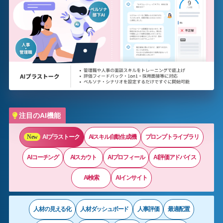
注目のAI機能
AIプラストーク
AIスキル自動生成機
プロンプトライブラリ
AIコーチング
AIスカウト
AIプロフィール
AI評価アドバイス
AI検索
AIインサイト
人材の見える化
人材ダッシュボード
人事評価
最適配置