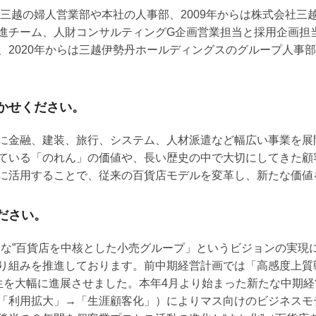
宿三越の婦人営業部や本社の人事部、2009年からは株式会社
進チーム、人財コンサルティングG企画営業担当と採用企画担
、2020年からは三越伊勢丹ホールディングスのグループ人事
かせください。
に金融、建装、旅行、システム、人材派遣など幅広い事業を展
ている「のれん」の価値や、長い歴史の中で大切にしてきた顧
に活用することで、従来の百貨店モデルを変革し、新たな価値
ださい。
別な”百貨店を中核とした小売グループ」というビジョンの実現
り組みを推進しております。前中期経営計画では「高感度上質
生を大幅に進展させました。本年4月より始まった新たな中期
「利用拡大」→「生涯顧客化」）によりマス向けのビジネスモ