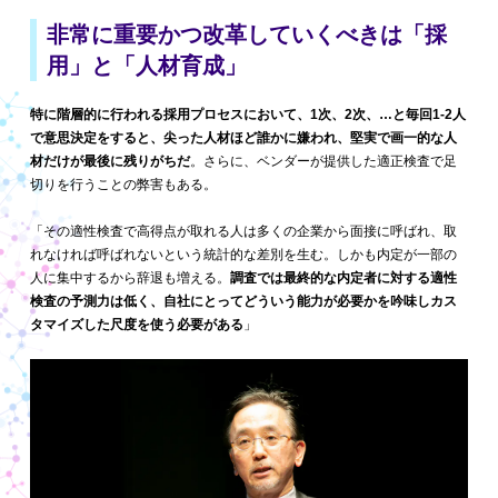
非常に重要かつ改革していくべきは
「採
用」と「人材育成」
特に階層的に行われる採用プロセスにおいて、1次、2次、…と毎回1-2人
で意思決定をすると、尖った人材ほど誰かに嫌われ、堅実で画一的な人
材だけが最後に残りがちだ
。さらに、ベンダーが提供した適正検査で足
切りを行うことの弊害もある。
「その適性検査で高得点が取れる人は多くの企業から面接に呼ばれ、取
れなければ呼ばれないという統計的な差別を生む。しかも内定が一部の
人に集中するから辞退も増える。
調査では最終的な内定者に対する適性
検査の予測力は低く、自社にとってどういう能力が必要かを吟味しカス
タマイズした尺度を使う必要がある
」