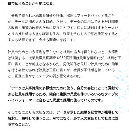
修で伝えることが可能になる
。
「分析で得られた結果を研修や評価、採用にフィードバックすること
が、データ活用の大きな目的。ただし、データの活用はできるだけ職場
の改善・施策の改善のために使うことです。個人に紐付けすると一人ひ
とりの推計値は大きな誤差を生み、誤差を含むもので意思決定をすると
本人も納得できず、会社も間違いを起こす」
社員のためという原則を守らないと社員の協力は得られないと、大湾氏
は強調する。従業員満足度調査や360度評価は貴重な情報だが、社員が正
直に書くことが前提となるからだ。労使関係が良好で社員のために施策
を行う会社であれば社員は正直に書くが、社員が不信感を持っている
と、正直に書かずにデータの質が悪化するのだ。
「
データは人事施策の多様性のために使う。自分の会社にとって貢献で
きる社員を採用するため、独自に複数の尺度を作りいろいろなタイプの
ハイパフォーマーに合わせた尺度で採用に使っていくのです
」
そしてなによりも大切なのは、
データが示した結果を経営陣が咀嚼して
解釈し、納得して使うこと。AIではなく、必ず人の責任として社員に説
明することだ
。