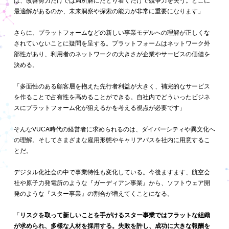
は、改善努力だけでは局所解にたどり着くだけで競争力を失う。どこに
最適解があるのか、未来洞察や探索の能力が非常に重要になります」
さらに、プラットフォームなどの新しい事業モデルへの理解が正しくな
されていないことに疑問を呈する。プラットフォームはネットワーク外
部性があり、利用者のネットワークの大きさが企業やサービスの価値を
決める。
「多面性のある顧客層を抱えた先行者利益が大きく、補完的なサービス
を作ることで占有性を高めることができる。自社内でどういったビジネ
スにプラットフォーム化が狙えるかを考える視点が必要です」
そんなVUCA時代の経営者に求められるのは、ダイバーシティや異文化へ
の理解。そしてさまざまな雇用形態やキャリアパスを社内に用意するこ
とだ。
デジタル化社会の中で事業特性も変化している。今後ますます、航空会
社や原子力発電所のような『ガーディアン事業』から、ソフトウェア開
発のような『スター事業』の割合が増えてくことになる。
「
リスクを取って新しいことを手がけるスター事業ではフラットな組織
が求められ、多様な人材を採用する。失敗を許し、成功に大きな報酬を