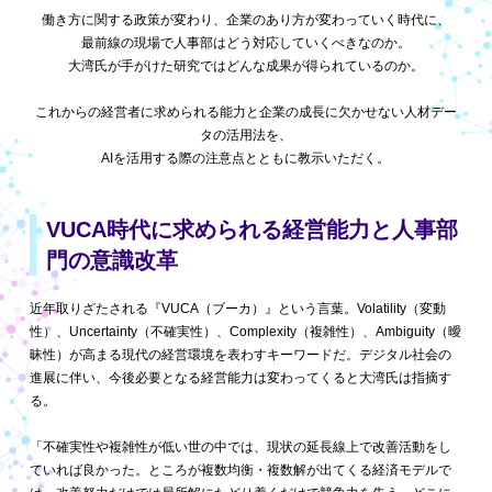
働き方に関する政策が変わり、企業のあり方が変わっていく時代に、
最前線の現場で人事部はどう対応していくべきなのか。
大湾氏が手がけた研究ではどんな成果が得られているのか。
これからの経営者に求められる能力と企業の成長に欠かせない人材デー
タの活用法を、
AIを活用する際の注意点とともに教示いただく。
VUCA時代に求められる
経営能力と人事部
門の意識改革
近年取りざたされる『VUCA（ブーカ）』という言葉。Volatility（変動
性）、Uncertainty（不確実性）、Complexity（複雑性）、Ambiguity（曖
昧性）が高まる現代の経営環境を表わすキーワードだ。デジタル社会の
進展に伴い、今後必要となる経営能力は変わってくると大湾氏は指摘す
る。
「不確実性や複雑性が低い世の中では、現状の延長線上で改善活動をし
ていれば良かった。ところが複数均衡・複数解が出てくる経済モデルで