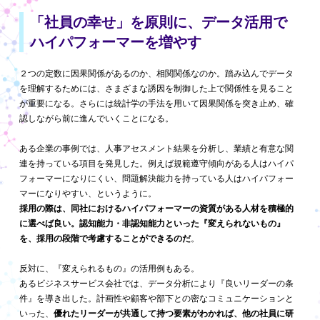
「社員の幸せ」を原則に、
データ活用で
ハイパフォーマーを増やす
２つの定数に因果関係があるのか、相関関係なのか。踏み込んでデータ
を理解するためには、さまざまな誘因を制御した上で関係性を見ること
が重要になる。さらには統計学の手法を用いて因果関係を突き止め、確
認しながら前に進んでいくことになる。
ある企業の事例では、人事アセスメント結果を分析し、業績と有意な関
連を持っている項目を発見した。例えば規範遵守傾向がある人はハイパ
フォーマーになりにくい、問題解決能力を持っている人はハイパフォー
マーになりやすい、というように。
採用の際は、同社におけるハイパフォーマーの資質がある人材を積極的
に選べば良い。認知能力・非認知能力といった『変えられないもの』
を、採用の段階で考慮することができるのだ
。
反対に、『変えられるもの』の活用例もある。
あるビジネスサービス会社では、データ分析により『良いリーダーの条
件』を導き出した。計画性や顧客や部下との密なコミュニケーションと
いった、
優れたリーダーが共通して持つ要素がわかれば、他の社員に研