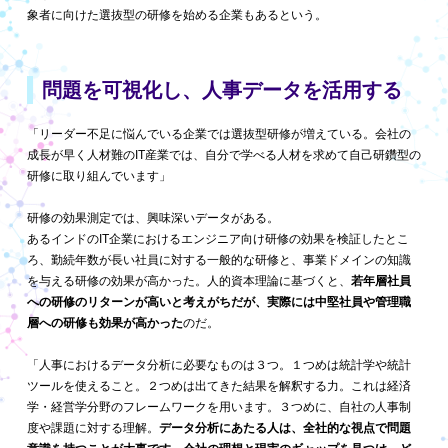
象者に向けた選抜型の研修を始める企業もあるという。
問題を可視化し、
人事データを活用する
「リーダー不足に悩んでいる企業では選抜型研修が増えている。会社の
成長が早く人材難のIT産業では、自分で学べる人材を求めて自己研鑽型の
研修に取り組んでいます」
研修の効果測定では、興味深いデータがある。
あるインドのIT企業におけるエンジニア向け研修の効果を検証したとこ
ろ、勤続年数が長い社員に対する一般的な研修と、事業ドメインの知識
を与える研修の効果が高かった。人的資本理論に基づくと、
若年層社員
への研修のリターンが高いと考えがちだが、実際には中堅社員や管理職
層への研修も効果が高かった
のだ。
「人事におけるデータ分析に必要なものは３つ。１つめは統計学や統計
ツールを使えること。２つめは出てきた結果を解釈する力。これは経済
学・経営学分野のフレームワークを用います。３つめに、自社の人事制
度や課題に対する理解。
データ分析にあたる人は、全社的な視点で問題