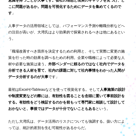
意識を持つことが大事です。会社の理想と現実のギャップを見つけ、ど
こに問題があるか。問題を可視化するためにデータを集めてくるので
す
」
人事データの活用領域としては、パフォーマンス予測や離職分析などへ
の注目が高いが、大湾氏はより効果的で探索されるべきは他にあるとい
う。
「職場改善すべき箇所を決定するための利用と、そして実際に変更の施
策を行った時の効果を調べるための利用。企業や職種によって必要な人
材や必要な施策は違う。
外部ベンダーに頼るのではなく社内でデータを
分析できる人材を育て、社内の課題に対して社内事情をわかった人間が
データ分析するのが大事
です」
最初はExcelやTableauなどを使って視覚化する。そして
人事施策の設計
や制度変更などの際には、有効性を図ることを念頭に置いて事前設計を
する。有効性をどう検証するのかを前もって専門家に相談して設計して
おかないと、事後ではデータが十分でないこともある
という。
ただし大湾氏は、データ活用のリスクについても強調する。扱い方によ
っては、統計的差別を生む可能性があるからだ。