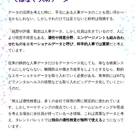
データの活用を考えた時に、手元にある人事データのことを思い浮かべ
るかもしれない。しかしそれだけでは足りないと鈴村は指摘する。
「経歴や評価、勤怠は人事データ。しかし社員は生きているので、人に
より得意不得意もある。
適性や得意分野、エンゲージメントも組み合わ
せたものをエモーショナルデータと呼び、科学的人事では重要
だと考え
ています」
従来の静的な人事データだけをデータベース化しても、単なる検索シス
テムにしかならない。離職防止や働き方改革をしようとするなら、動的
なエモーショナルデータを取り入れていく必要がある。将来的にはIoTな
どでメンタルヘルスの状態なども取り入れビッグデータ化していくとい
うのだ。
「例えば適性検査は、多くの会社で採用の際に限定的に使われていま
す。しかしマーケティングの視点でいくと、チームビルディングや育成
を考える場合に全社員が持っているべき情報。これは貴重なデータと考
え、タレントパレットでは
独自の適性検査が無料で使える
ようになって
います」