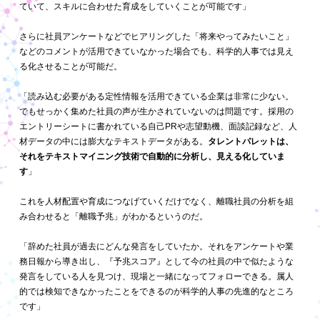
ていて、スキルに合わせた育成をしていくことが可能です」
さらに社員アンケートなどでヒアリングした「将来やってみたいこと」
などのコメントが活用できていなかった場合でも、科学的人事では見え
る化させることが可能だ。
「読み込む必要がある定性情報を活用できている企業は非常に少ない。
でもせっかく集めた社員の声が生かされていないのは問題です。採用の
エントリーシートに書かれている自己PRや志望動機、面談記録など、人
材データの中には膨大なテキストデータがある。
タレントパレットは、
それをテキストマイニング技術で自動的に分析し、見える化していま
す
」
これを人材配置や育成につなげていくだけでなく、離職社員の分析を組
み合わせると「離職予兆」がわかるというのだ。
「辞めた社員が過去にどんな発言をしていたか。それをアンケートや業
務日報から導き出し、『予兆スコア』として今の社員の中で似たような
発言をしている人を見つけ、現場と一緒になってフォローできる。属人
的では検知できなかったことをできるのが科学的人事の先進的なところ
です」