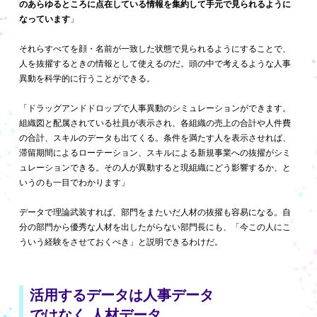
のあらゆるところに点在している情報を集約して手元で見られるように
なっています
」
それらすべてを顔・名前が一致した状態で見られるようにすることで、
人を抜擢するときの情報として使えるのだ。頭の中で考えるような人事
異動を科学的に行うことができる。
「ドラッグアンドドロップで人事異動のシミュレーションができます。
組織図と配属されている社員が表示され、各組織の売上の合計や人件費
の合計、スキルのデータも出てくる。条件を満たす人を表示させれば、
滞留期間によるローテーション、スキルによる新規事業への抜擢がシミ
ュレーションできる。その人が異動すると現組織にどう影響するか、と
いうのも一目でわかります」
データで理論武装すれば、部門をまたいだ人材の抜擢も容易になる。自
分の部門から優秀な人材を出したがらない部門長にも、「今この人にこ
ういう経験をさせておくべき」と説明できるわけだ。
活用するデータは人事データ
ではなく
人材データ