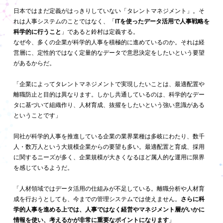
日本ではまだ定義がはっきりしていない「タレントマネジメント」。そ
れは人事システムのことではなく、「
ITを使ったデータ活用で人事戦略を
科学的に行うこと
」であると鈴村は定義する。
なぜ今、多くの企業が科学的人事を積極的に進めているのか。それは経
営層に、定性的ではなく定量的なデータで意思決定をしたいという要望
があるからだ。
「企業によってタレントマネジメントで実現したいことは、最適配置や
離職防止と目的は異なります。しかし共通しているのは、科学的なデー
タに基づいて組織作り、人材育成、抜擢をしたいという強い意識がある
ということです」
同社が科学的人事を推進している企業の業界業種は多岐にわたり、数千
人・数万人という大規模企業からの要望も多い。最適配置と育成、採用
に関するニーズが多く、企業規模が大きくなるほど属人的な運用に限界
を感じているようだ。
「人材領域ではデータ活用の仕組みが不足している。離職分析や人材育
成を行おうとしても、今までの管理システムでは使えません。
さらに科
学的人事を進める上では、人事ではなく経営やマネジメント層がいかに
情報を使い、考えるかが非常に重要なポイントになります
」