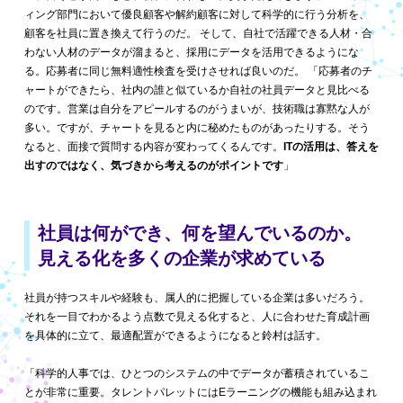
ィング部門において優良顧客や解約顧客に対して科学的に行う分析を、
顧客を社員に置き換えて行うのだ。 そして、自社で活躍できる人材・合
わない人材のデータが溜まると、採用にデータを活用できるようにな
る。応募者に同じ無料適性検査を受けさせれば良いのだ。 「応募者のチ
ャートができたら、社内の誰と似ているか自社の社員データと見比べる
のです。営業は自分をアピールするのがうまいが、技術職は寡黙な人が
多い。ですが、チャートを見ると内に秘めたものがあったりする。そう
なると、面接で質問する内容が変わってくるんです。
ITの活用は、答えを
出すのではなく、気づきから考えるのがポイントです
」
社員は何ができ、何を望んでいるのか。
見える化を多くの企業が求めている
社員が持つスキルや経験も、属人的に把握している企業は多いだろう。
それを一目でわかるよう点数で見える化すると、人に合わせた育成計画
を具体的に立て、最適配置ができるようになると鈴村は話す。
「科学的人事では、ひとつのシステムの中でデータが蓄積されているこ
とが非常に重要。タレントパレットにはEラーニングの機能も組み込まれ