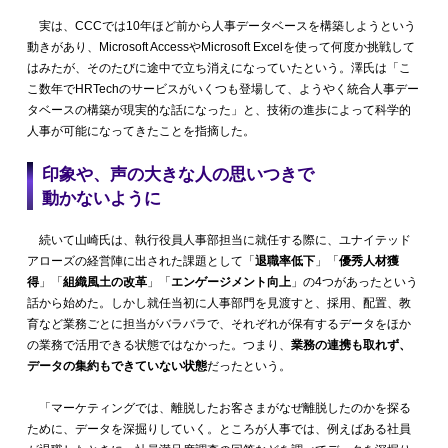
実は、CCCでは10年ほど前から人事データベースを構築しようという
動きがあり、Microsoft AccessやMicrosoft Excelを使って何度か挑戦して
はみたが、そのたびに途中で立ち消えになっていたという。澤氏は「こ
こ数年でHRTechのサービスがいくつも登場して、ようやく統合人事デー
タベースの構築が現実的な話になった」と、技術の進歩によって科学的
人事が可能になってきたことを指摘した。
印象や、声の大きな人の思いつきで
動かないように
続いて山崎氏は、執行役員人事部担当に就任する際に、ユナイテッド
アローズの経営陣に出された課題として「
退職率低下
」「
優秀人材獲
得
」「
組織風土の改革
」「
エンゲージメント向上
」の4つがあったという
話から始めた。しかし就任当初に人事部門を見渡すと、採用、配置、教
育など業務ごとに担当がバラバラで、それぞれが保有するデータをほか
の業務で活用できる状態ではなかった。つまり、
業務の連携も取れず、
データの集約もできていない状態
だったという。
「マーケティングでは、離脱したお客さまがなぜ離脱したのかを探る
ために、データを深掘りしていく。ところが人事では、例えばある社員