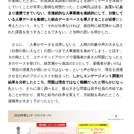
が退職したときに、社員満足度調査の回答などを調べてデータを深掘り
していくことが非常に面倒な状態だった」と山崎氏は語る。
お互いにあ
まり連携できていない、非連続的な人事業務を連続的にして、分散して
いる人事データを集積した統合データベースを導入することが必要
だと
考えたという。そして「それが出来なければ、就任時に経営陣から課さ
れた課題を全うすることもできない」と当時の思いを明かした。
さらに、「人事がデータを活用しないと、人間の印象や声の大きな人
（社歴の長い人など）の思いつきで人事施策を進めてしまう」と話す。
その例として、ユナイテッドアローズで退職者の多さが問題になったと
きのケースを挙げた。経営層から仮説の1つとして、退職者が多いのは
「理念の浸透力が弱いからではないか」という声が挙がり、理念を浸透
させるためのプロジェクトが始まった。
しかしエンゲージメント調査の
結果を分析したところ、問題は理念ではなく報酬だったと明らかになっ
た
という。さらに深く調べると、最も大きな問題は若手社員の月給であ
ることが分かり、賞与と給与の比率を変えて、月給額を高めたところ、
退職率が大きく下がったという。