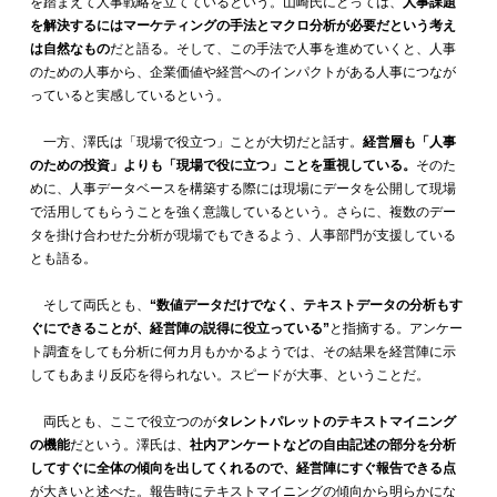
を踏まえて人事戦略を立てているという。山崎氏にとっては、
人事課題
を解決するにはマーケティングの手法とマクロ分析が必要だという考え
は自然なもの
だと語る。そして、この手法で人事を進めていくと、人事
のための人事から、企業価値や経営へのインパクトがある人事につなが
っていると実感しているという。
一方、澤氏は「現場で役立つ」ことが大切だと話す。
経営層も「人事
のための投資」よりも「現場で役に立つ」ことを重視している。
そのた
めに、人事データベースを構築する際には現場にデータを公開して現場
で活用してもらうことを強く意識しているという。さらに、複数のデー
タを掛け合わせた分析が現場でもできるよう、人事部門が支援している
とも語る。
そして両氏とも、
“数値データだけでなく、テキストデータの分析もす
ぐにできることが、経営陣の説得に役立っている”
と指摘する。アンケー
ト調査をしても分析に何カ月もかかるようでは、その結果を経営陣に示
してもあまり反応を得られない。スピードが大事、ということだ。
両氏とも、ここで役立つのが
タレントパレットのテキストマイニング
の機能
だという。澤氏は、
社内アンケートなどの自由記述の部分を分析
してすぐに全体の傾向を出してくれるので、経営陣にすぐ報告できる点
が大きいと述べた。報告時にテキストマイニングの傾向から明らかにな