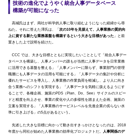
技術の進化でようやく統合人事データベース
構築が可能になった
高城氏はまず、両社が科学的人事に取り組むようになった経緯から尋
ねた。それに答えた澤氏は、「
次の10年を見据えて、人事業務の質的向
上に資する新たな業務基盤を構築するという大きな目標があった
」と前
置きした上で説明を続けた。
CCC では、大きな目標とともに実現したいこととして「統合人事デー
タベースを構築し、人事メンバーの誰もが当然に人事データを日常業務
に活用できる基盤を整える」「人事メンバーに限らず、事業部門の管理
職層にも人事データの活用を可能にする」「人事データの集計や分析に
優れたサービスを導入し、人事業務の作業負荷を軽減し、より人に向き
合う業務へのシフトを実現する」「人事データを気軽に扱えるようにす
ることで、各種企画、施策のPDS（Plan、Do、See）サイクルのスピー
ドと精度を向上させ、事業の変化や人の多様性を踏まえた企画、施策の
立案を実現する」「人事業務のサービスレベルを先進企業の劣らない水
準に引き上げる」の5点があるという。
先述した大きな目標に向かって動き出すきっかけとなったのは、2018
年度から同社が始めた人事業務の効率化プロジェクトだ。
人事関係のデ