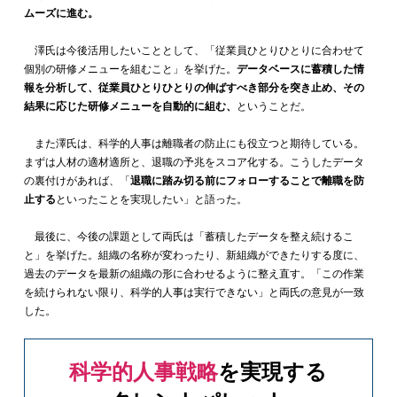
ムーズに進む。
澤氏は今後活用したいこととして、「従業員ひとりひとりに合わせて
個別の研修メニューを組むこと」を挙げた。
データベースに蓄積した情
報を分析して、従業員ひとりひとりの伸ばすべき部分を突き止め、その
結果に応じた研修メニューを自動的に組む、
ということだ。
また澤氏は、科学的人事は離職者の防止にも役立つと期待している。
まずは人材の適材適所と、退職の予兆をスコア化する。こうしたデータ
の裏付けがあれば、「
退職に踏み切る前にフォローすることで離職を防
止する
といったことを実現したい」と語った。
最後に、今後の課題として両氏は「蓄積したデータを整え続けるこ
と」を挙げた。組織の名称が変わったり、新組織ができたりする度に、
過去のデータを最新の組織の形に合わせるように整え直す。「この作業
を続けられない限り、科学的人事は実行できない」と両氏の意見が一致
した。
科学的人事戦略
を実現する