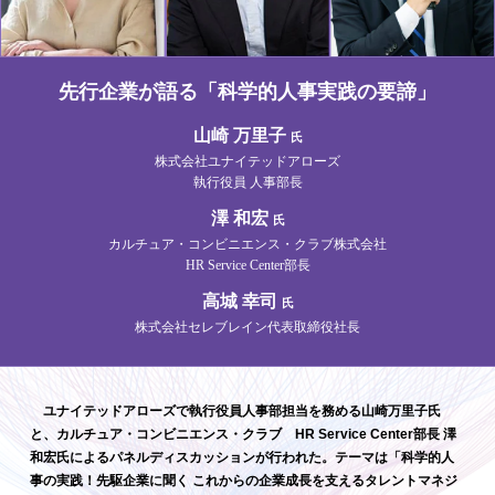
先行企業が語る「科学的人事実践の要諦」
山崎 万里子
氏
株式会社ユナイテッドアローズ
執行役員
人事部長
澤 和宏
氏
カルチュア・コンビニエンス・クラブ株式会社
HR Service Center部長
高城 幸司
氏
株式会社セレブレイン
代表取締役社長
ユナイテッドアローズで執行役員人事部担当を務める山崎万里子氏
と、カルチュア・コンビニエンス・クラブ HR Service Center部長 澤
和宏氏によるパネルディスカッションが行われた。テーマは「科学的人
事の実践！先駆企業に聞く これからの企業成長を支えるタレントマネジ