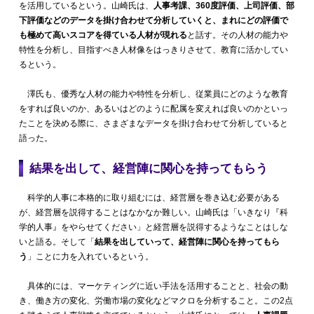
を活用しているという。山崎氏は、
人事考課、360度評価、上司評価、部
下評価などのデータを掛け合わせて分析していくと、まれにどの評価で
も極めて高いスコアを得ている人材が現れる
と話す。その人材の能力や
特性を分析し、目指すべき人材像をはっきりさせて、教育に活かしてい
るという。
澤氏も、優秀な人材の能力や特性を分析し、従業員にどのような教育
をすれば良いのか、あるいはどのように配属を変えれば良いのかといっ
たことを決める際に、さまざまなデータを掛け合わせて分析していると
語った。
結果を出して、経営陣に関心を持ってもらう
科学的人事に本格的に取り組むには、経営層を巻き込む必要がある
が、経営層を説得することはなかなか難しい。山崎氏は「いきなり『科
学的人事』をやらせてください」と経営層を説得するようなことはしな
いと語る。そして「
結果を出していって、経営陣に関心を持ってもら
う
」ことに力を入れているという。
具体的には、マーケティングに近い手法を活用することと、社会の動
き、働き方の変化、労働市場の変化などマクロを分析すること。この2点