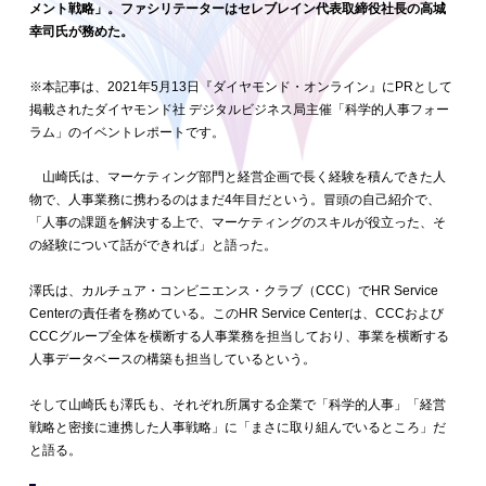
メント戦略」。ファシリテーターはセレブレイン代表取締役社長の高城
幸司氏が務めた。
※本記事は、2021年5月13日『ダイヤモンド・オンライン』にPRとして
掲載されたダイヤモンド社 デジタルビジネス局主催「科学的人事フォー
ラム」のイベントレポートです。
山崎氏は、マーケティング部門と経営企画で長く経験を積んできた人
物で、人事業務に携わるのはまだ4年目だという。冒頭の自己紹介で、
「人事の課題を解決する上で、マーケティングのスキルが役立った、そ
の経験について話ができれば」と語った。
澤氏は、カルチュア・コンビニエンス・クラブ（CCC）でHR Service
Centerの責任者を務めている。このHR Service Centerは、CCCおよび
CCCグループ全体を横断する人事業務を担当しており、事業を横断する
人事データベースの構築も担当しているという。
そして山崎氏も澤氏も、それぞれ所属する企業で「科学的人事」「経営
戦略と密接に連携した人事戦略」に「まさに取り組んでいるところ」だ
と語る。