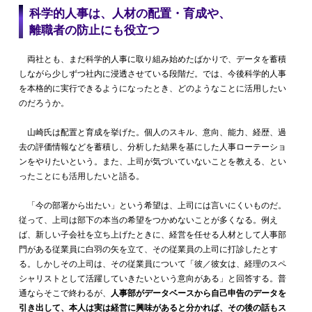
科学的人事は、人材の配置・育成や、
離職者の防止にも役立つ
両社とも、まだ科学的人事に取り組み始めたばかりで、データを蓄積
しながら少しずつ社内に浸透させている段階だ。では、今後科学的人事
を本格的に実行できるようになったとき、どのようなことに活用したい
のだろうか。
山崎氏は配置と育成を挙げた。個人のスキル、意向、能力、経歴、過
去の評価情報などを蓄積し、分析した結果を基にした人事ローテーショ
ンをやりたいという。また、上司が気づいていないことを教える、とい
ったことにも活用したいと語る。
「今の部署から出たい」という希望は、上司には言いにくいものだ。
従って、上司は部下の本当の希望をつかめないことが多くなる。例え
ば、新しい子会社を立ち上げたときに、経営を任せる人材として人事部
門がある従業員に白羽の矢を立て、その従業員の上司に打診したとす
る。しかしその上司は、その従業員について「彼／彼女は、経理のスペ
シャリストとして活躍していきたいという意向がある」と回答する。普
通ならそこで終わるが、
人事部がデータベースから自己申告のデータを
引き出して、本人は実は経営に興味があると分かれば、その後の話もス