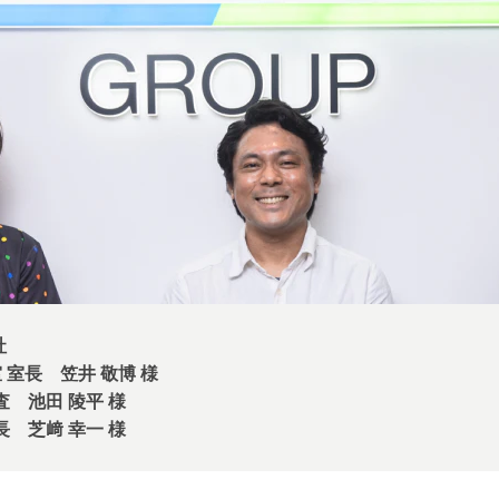
社
 室長 笠井 敬博 様
査 池田 陵平 様
長 芝﨑 幸一 様