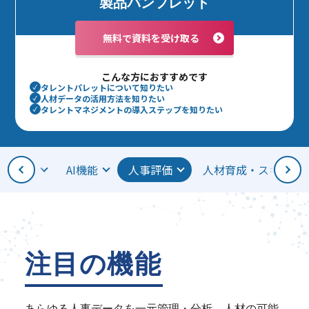
製品パンフレット
無料で資料を受け取る
こんな方におすすめです
タレントパレットに
ついて知りたい
人材データの活用方法を
知りたい
タレントマネジメントの
導入ステップを知りたい
見える化
AI機能
人事評価
人材育成・スキル管
注目の機能
あらゆる人事データを一元管理・分析。人材の可能