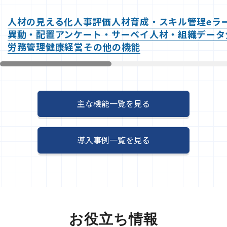
人材の見える化
人事評価
人材育成・スキル管理
eラ
異動・配置
アンケート・サーベイ
人材・組織データ
労務管理
健康経営
その他の機能
主な機能一覧を見る
導入事例一覧を見る
お役立ち情報