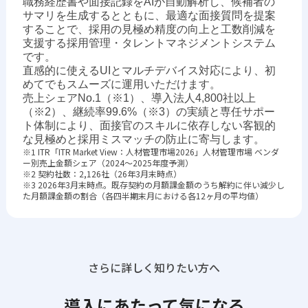
職務経歴書や面接記録をAIが自動解析し、候補者の
サマリを生成するとともに、最適な面接質問を提案
することで、採用の見極め精度の向上と工数削減を
支援する採用管理・タレントマネジメントシステム
です。
直感的に使えるUIとマルチデバイス対応により、初
めてでもスムーズに運用いただけます。
売上シェアNo.1（※1）、導入法人4,800社以上
（※2）、継続率99.6%（※3）の実績と専任サポー
ト体制により、面接官のスキルに依存しない客観的
な見極めと採用ミスマッチの防止に寄与します。
※1 ITR「ITR Market View：人材管理市場2026」人材管理市場 ベンダ
ー別売上金額シェア（2024～2025年度予測）
※2 契約社数：2,126社（26年3月末時点）
※3 2026年3月末時点。既存契約の月額課金額のうち解約に伴い減少し
た月額課金額の割合（各四半期末月における各12ヶ月の平均値）
さらに詳しく知りたい方へ
導入にあたって気になる