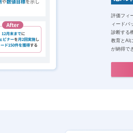
評価フィ
ィードバ
診断する
教育とA
が納得で