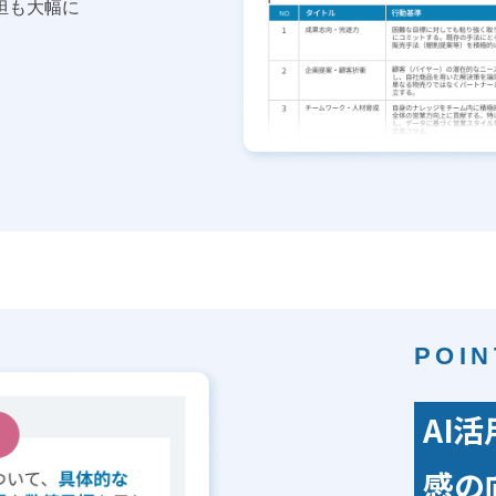
担も大幅に
POIN
AI
感の