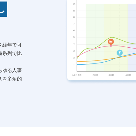
し
を経年で可
時系列で比
らゆる人事
スを多角的