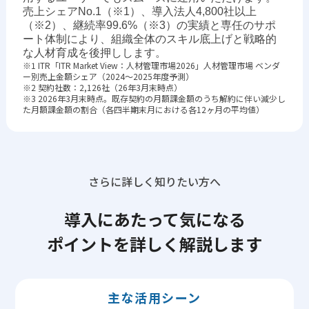
売上シェアNo.1（※1）、導入法人4,800社以上
（※2）、継続率99.6%（※3）の実績と専任のサポ
ート体制により、組織全体のスキル底上げと戦略的
な人材育成を後押しします。
※1 ITR「ITR Market View：人材管理市場2026」人材管理市場 ベンダ
ー別売上金額シェア（2024～2025年度予測）
※2 契約社数：2,126社（26年3月末時点）
※3 2026年3月末時点。既存契約の月額課金額のうち解約に伴い減少し
た月額課金額の割合（各四半期末月における各12ヶ月の平均値）
さらに詳しく知りたい方へ
導入にあたって気になる
ポイントを詳しく解説します
主な活用シーン