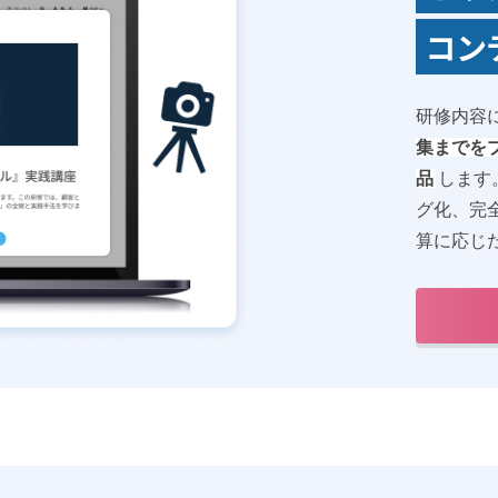
コン
研修内容
集までを
品
します
グ化、完
算に応じ