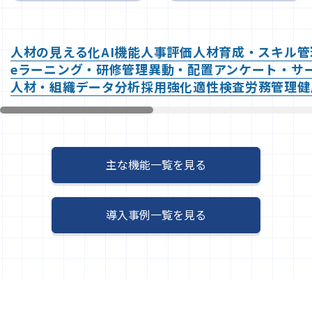
人材の見える化
AI機能
人事評価
人材育成・スキル管
eラーニング・研修管理
異動・配置
アンケート・サ
人材・組織データ分析
採用強化
適性検査
労務管理
健
主な機能一覧を見る
導入事例一覧を見る