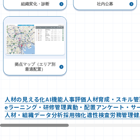
組織変化・診断
社内公募
拠点マップ（エリア別
最適配置）
人材の見える化
AI機能
人事評価
人材育成・スキル管
eラーニング・研修管理
異動・配置
アンケート・サ
人材・組織データ分析
採用強化
適性検査
労務管理
健