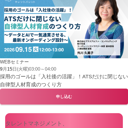
WEBセミナー
9
月
15
日
(火曜)
03:00
～
04:00
採用のゴールは「入社後の活躍」！ATSだけに閉じない
自律型人材育成のつくり方
申し込む
タレントマネジメント、