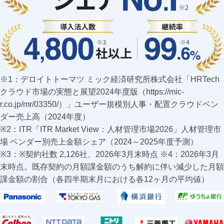
※1：デロイトトーマツ ミック経済研究所株式会社「HRTech
クラウド市場の実態と展望2024年度版（https://mic-
r.co.jp/mr/03350/）」ユーザー規模別人事・配置クラウドベン
ダー売上高（2024年度）
※2：ITR「ITR Market View：人材管理市場2026」人材管理市
場 ベンダー別売上金額シェア（2024～2025年度予測）
※3：※契約社数 2,126社、2026年3月末時点 ※4：2026年3月
末時点。既存契約の月額課金額のうち解約に伴い減少した月額
課金額の割合（各四半期末月における各12ヶ月の平均値）