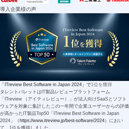
導入企業様の声
「ITreview Best Software in Japan 2024」で
1
位を獲得
タレントパレットはIT製品レビュープラットフォーム
「ITreview （アイティレビュー）」が法人向けSaaSとソフト
ウェアを対象に集計したこの一年間で企業ユーザーからの評価
が高かったIT製品Top50「ITreview Best Software in Japan
2024」（
https://www.itreview.jp/best-software/2024
）におい
て、1位を獲得しました。