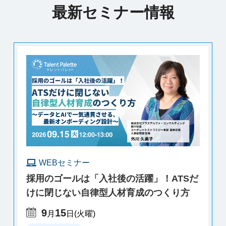
最新セミナー情報
WEBセミナー
採用のゴールは「入社後の活躍」！ATSだ
けに閉じない自律型人材育成のつくり方
9
15
月
日
(火曜)