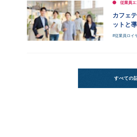
従業員エ
カフェテ
ットと導
#従業員ロイ
すべての