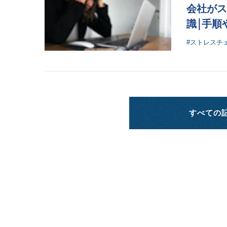
会社がス
識￨手順
#ストレスチ
すべての