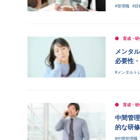
#管理職
#目
育成・研
メンタル
必要性・
#メンタルト
育成・研
中間管理
的な研修
#中間管理職