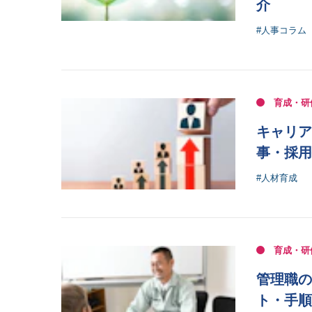
介
#人事コラム
育成・研
キャリア
事・採用
#人材育成
育成・研
管理職の
ト・手順