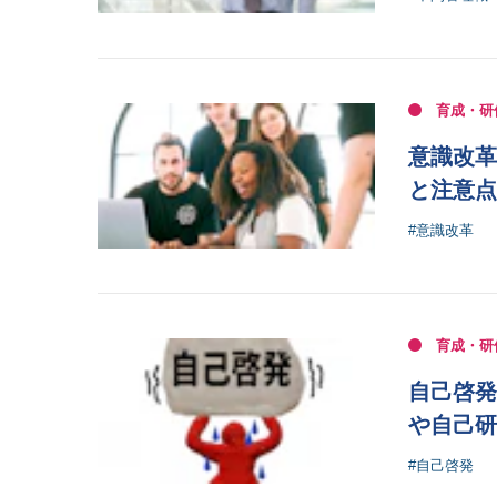
育成・研
意識改革
と注意点
#意識改革
育成・研
自己啓発
や自己研
#自己啓発