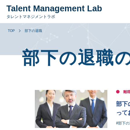
Talent Management Lab
タレントマネジメントラボ
TOP
部下の退職
部下の退職
離
部下
って
#部下の