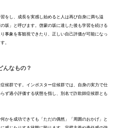
学習をし、成長を実感し始めると人は再び自身に満ち溢
蒙の坂」と呼びます。啓蒙の坂に達した後も学習を続ける
たり事象を客観視できたり、正しい自己評価が可能になっ
ます。
どんなもの？
ー症候群です。インポスター症候群では、自身の実力で仕
わらず過小評価する状態を指し、別名で詐欺師症候群とも
で何かを成功できても「ただの偶然」「周囲のおかげ」と
担に感じたりする状態に陥ります。完璧主義や責任感の強