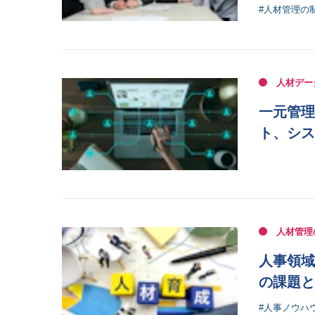
#人材管理の
人材デー
一元管理
ト、シス
人材管理
人事領域
の課題と
#人事ノウハ