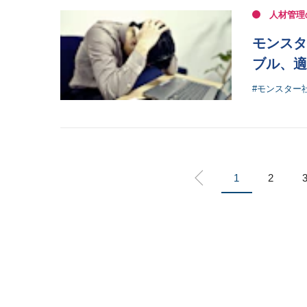
人材管理
モンスタ
ブル、適
#モンスター
1
2