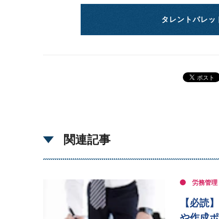
タレントパレッ
関連記事
労務管理
【必読】
や作成ポ