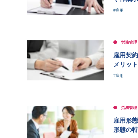
#雇用
労務管理
雇用契約
メリット
#雇用
労務管理
雇用形態
形態の特