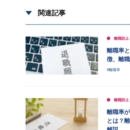
関連記事
離職防止
離職率と
徴、離職
#離職率
離職防止
離職率が
とは？離
解説