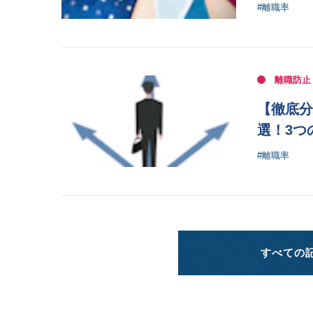
#離職率
離職防止
【徹底分
選！3つ
#離職率
すべての