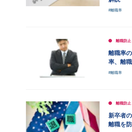
#離職率
離職防止
離職率の
率、離職
#離職率
離職防止
新卒者の
離職を防