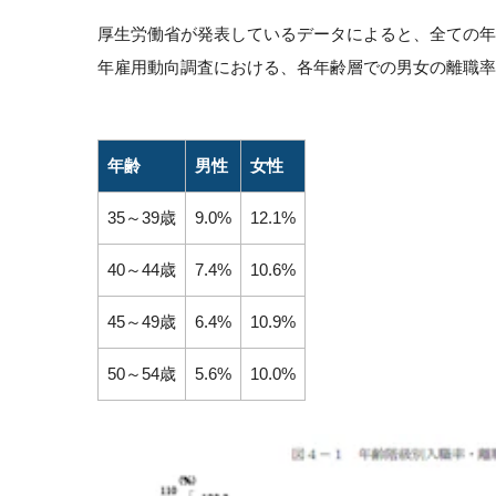
厚生労働省が発表しているデータによると、全ての年
年雇用動向調査における、各年齢層での男女の離職率
年齢
男性
女性
35～39歳
9.0%
12.1%
40～44歳
7.4%
10.6%
45～49歳
6.4%
10.9%
50～54歳
5.6%
10.0%