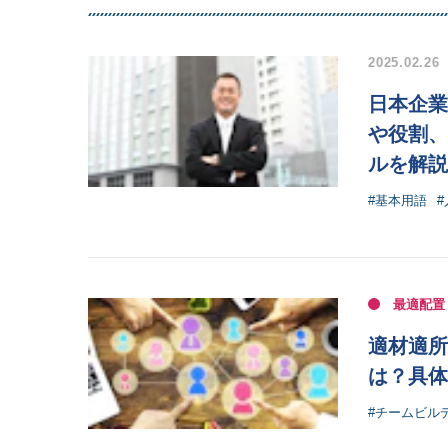
2025.02.26
日本企業
や役割、
ルを解説
#基本用語
最適配置
適材適所
は？具体
#チームビル