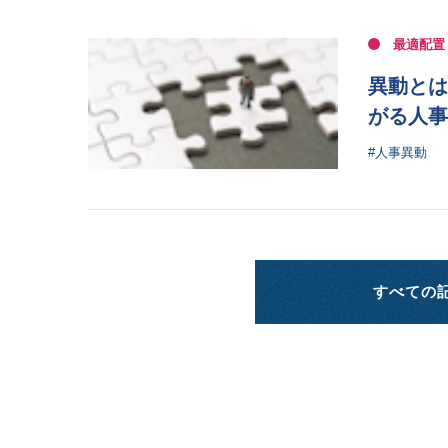
最適配置
異動とは
がる人事
#人事異動
すべての