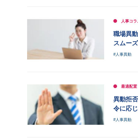
人事コラ
職場異動
スムーズ
#人事異動
最適配置
異動拒否
令に応じ
#人事異動