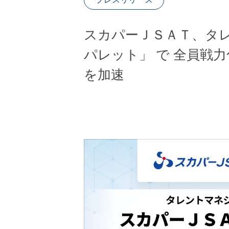
スカパーＪＳＡＴ、タ
パレット」 で 全員戦
を加速