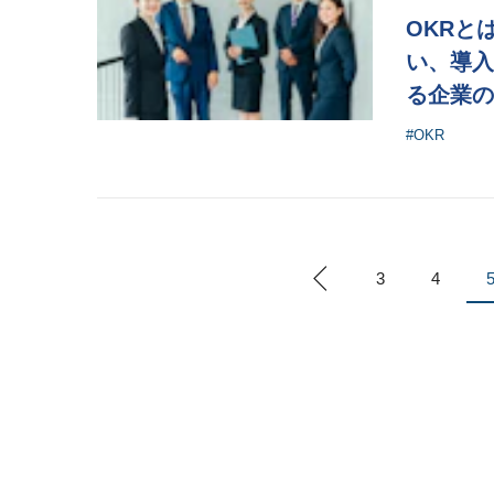
OKRと
い、導入
る企業の
#OKR
3
4