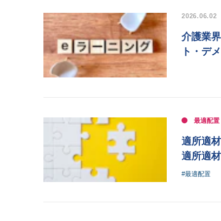
2026.06.02
介護業界
ト・デメ
最適配置
適所適材
適所適材
#最適配置