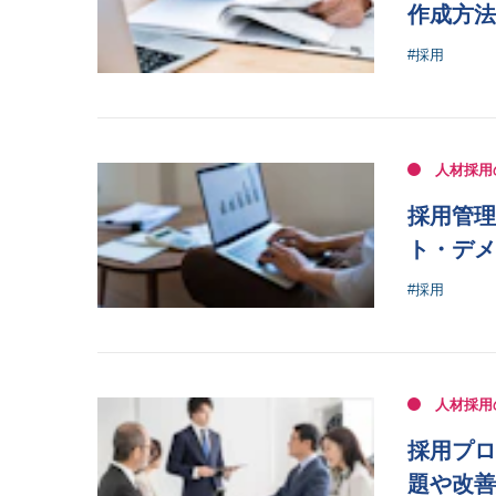
作成方法
#採用
人材採用
採用管理
ト・デメ
#採用
人材採用
採用プロ
題や改善