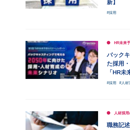
新】
#採用
HR未来
バックキ
た採用・
「HR未
#採用
#人材
人材採用
職務記述