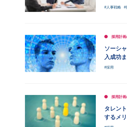
#人事戦略
#
採用計画
ソーシャ
入成功ま
#採用
採用計画
タレント
するメリ