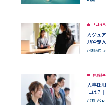
#採用
人材採用
カジュア
順や導入
#採用面接
#
採用計画
人事採用
には？｜
#採用
#タ