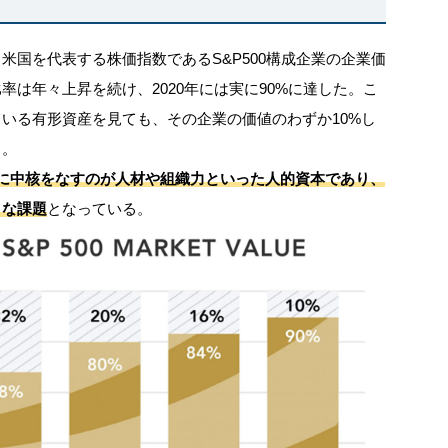
米国を代表する株価指数であるS&P500構成企業の企業価
は年々上昇を続け、2020年には実に90%に達した。こ
いる有形資産を見ても、その企業の価値のわずか10%し
る。
に中核をなすのが人材や組織力といった人的資本であり、
きな課題
となっている。