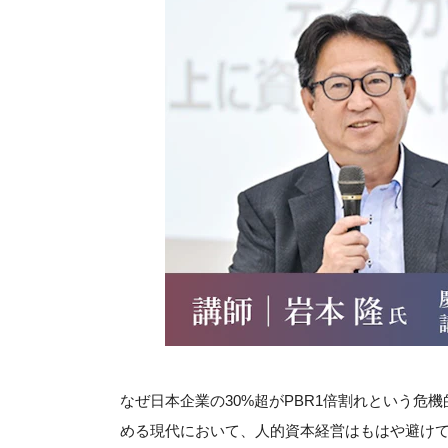
なぜ日本企業の30%超がPBR1倍割れという危
める現代において、人的資本経営はもはや避け