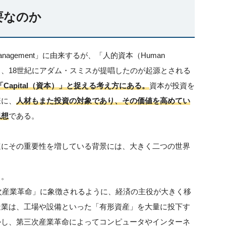
要なのか
Management」に由来するが、「人的資本（Human
なく、18世紀にアダム・スミスが提唱したのが起源とされる
Capital（資本）」と捉える考え方にある。
資本が投資を
様に、
人材もまた投資の対象であり、その価値を高めてい
思想
である。
速にその重要性を増している背景には、大きく二つの世界
る。
四次産業革命」に象徴されるように、経済の主役が大きく移
造業は、工場や設備といった「有形資産」を大量に投下す
かし、第三次産業革命によってコンピュータやインターネ