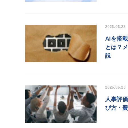
2026.06.23
AIを搭
とは？メ
説
2026.06.23
人事評価
び方・費