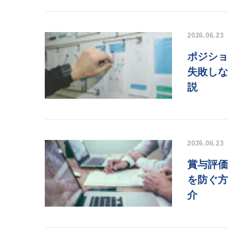
2026.06.23
ポジショ
失敗しな
説
2026.06.23
賞与評価
を防ぐ方
介