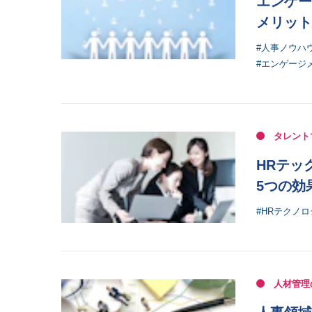
エンゲー
メリット
#人事ノウハ
#エンゲージ
タレント
HRテッ
5つの効
#HRテクノ
人材管理