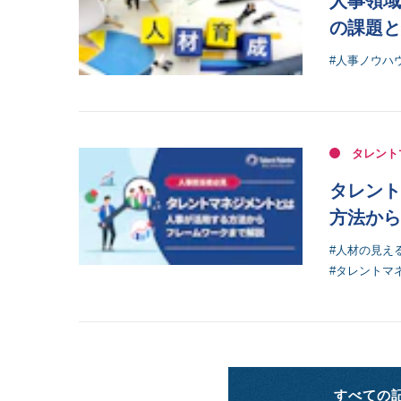
人事領域
の課題と
#人事ノウハ
タレント
タレント
方法から
#人材の見え
#タレントマ
すべての