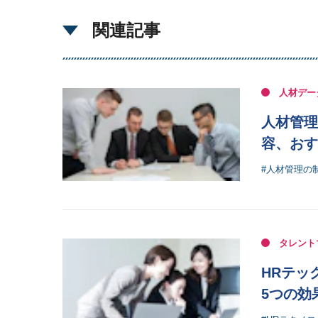
関連記事
人材デー
人材管理
容、おす
#人材管理の
タレント
HRテッ
5つの効