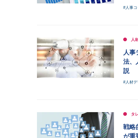
#人事コ
人
人事
法、
説
#人材
タ
戦略
が重