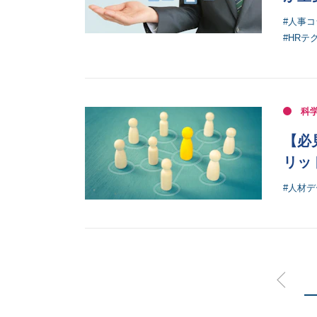
#人事コ
#HRテ
科
【必
リッ
#人材