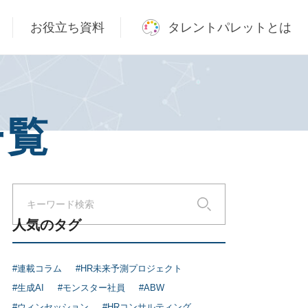
お役立ち資料
タレントパレットとは
一覧
人気のタグ
#連載コラム
#HR未来予測プロジェクト
#生成AI
#モンスター社員
#ABW
#ウィンセッション
#HRコンサルティング