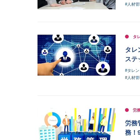
#人材
タ
タレ
ステ
#タレ
#人材
労
労務
務！