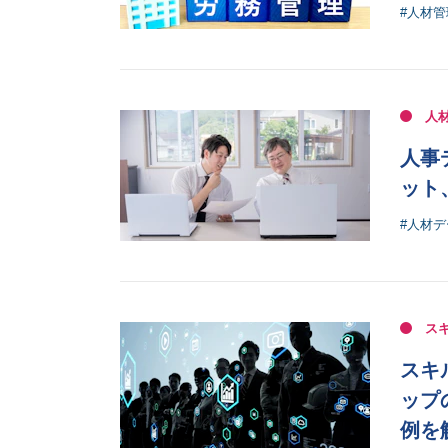
#人材
人
人事
ット
#人材
ス
スキ
ップ
例を