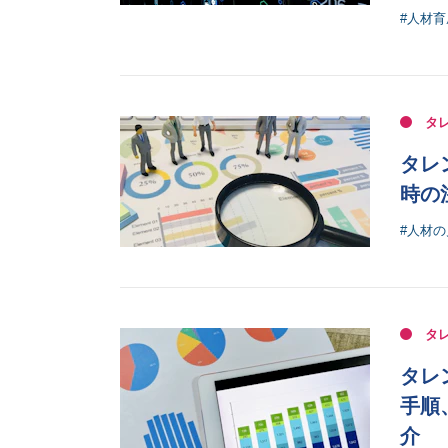
#人材
タ
タレ
時の
#人材
タ
タレ
手順
介