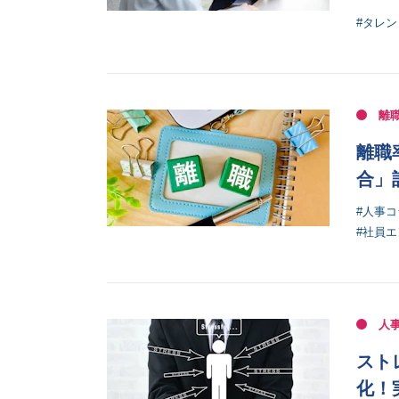
#タレ
離
離職
合」
#人事コ
#社員
人
スト
化！