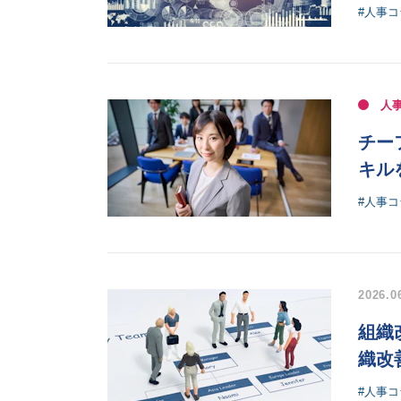
#人事コ
人
チー
キル
#人事コ
2026.0
組織
織改
#人事コ