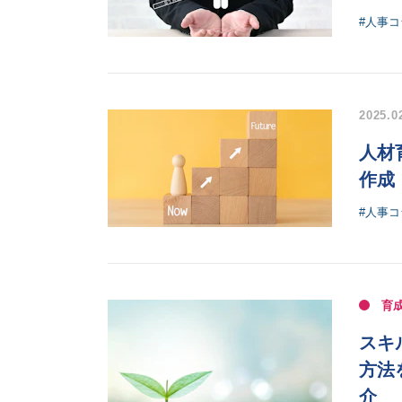
#人事コ
2025.0
人材
作成
#人事コ
育
スキ
方法
介