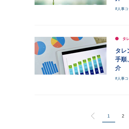
#人事コ
タ
タレ
手順
介
#人事コ
1
2