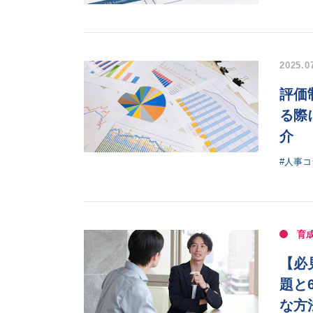
2025.0
評価
る際
介
#人事コ
育
【必
題と
な方